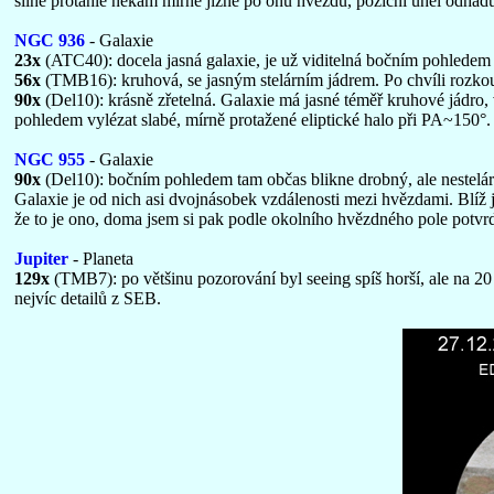
silně protáhlé někam mírně jižně po onu hvězdu, poziční úhel odhad
NGC 936
- Galaxie
23x
(ATC40): docela jasná galaxie, je už viditelná bočním pohledem
56x
(TMB16): kruhová, se jasným stelárním jádrem. Po chvíli rozkouk
90x
(Del10): krásně zřetelná. Galaxie má jasné téměř kruhové jádro, 
pohledem vylézat slabé, mírně protažené eliptické halo při PA~150°.
NGC 955
- Galaxie
90x
(Del10): bočním pohledem tam občas blikne drobný, ale nestelár
Galaxie je od nich asi dvojnásobek vzdálenosti mezi hvězdami. Blíž j
že to je ono, doma jsem si pak podle okolního hvězdného pole potvrd
Jupiter
- Planeta
129x
(TMB7): po většinu pozorování byl seeing spíš horší, ale na 20
nejvíc detailů z SEB.