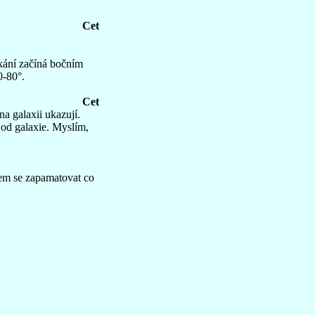
Cet
ukání začíná bočním
0-80°.
Cet
a galaxii ukazují.
 od galaxie. Myslím,
sem se zapamatovat co