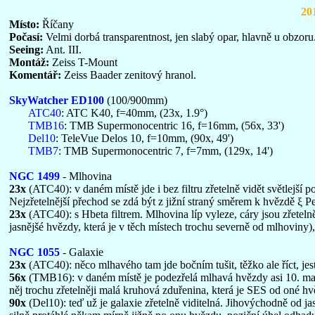
20
Místo:
Říčany
Počasí:
Velmi dorbá transparentnost, jen slabý opar, hlavně u obzoru
Seeing:
Ant. III.
Montáž:
Zeiss T-Mount
Komentář:
Zeiss Baader zenitový hranol.
SkyWatcher ED100
(100/900mm)
ATC40
: ATC K40, f=40mm, (23x, 1.9°)
TMB16
: TMB Supermonocentric 16, f=16mm, (56x, 33')
Del10
: TeleVue Delos 10, f=10mm, (90x, 49')
TMB7
: TMB Supermonocentric 7, f=7mm, (129x, 14')
NGC 1499
- Mlhovina
23x
(ATC40): v daném místě jde i bez filtru zřetelně vidět světlejší
Nejzřetelnější přechod se zdá být z jižní straný směrem k hvězdě ξ Pe
23x
(ATC40): s Hbeta filtrem. Mlhovina líp vyleze, cáry jsou zřetelně
jasnějšé hvězdy, která je v těch místech trochu severně od mlhoviny
NGC 1055
- Galaxie
23x
(ATC40): něco mlhavého tam jde bočním tušit, těžko ale říct, jest
56x
(TMB16): v daném místě je podezřelá mlhavá hvězdy asi 10. magn
něj trochu zřetelněji malá kruhová zduřenina, která je SES od oné hv
90x
(Del10): teď už je galaxie zřetelně viditelná. Jihovýchodně od 