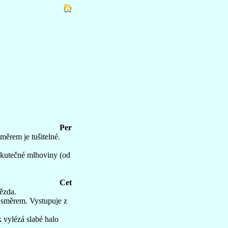
Per
měrem je tušitelné.
u skutečné mlhoviny (od
Cet
vězda.
 směrem. Vystupuje z
 vylézá slabé halo