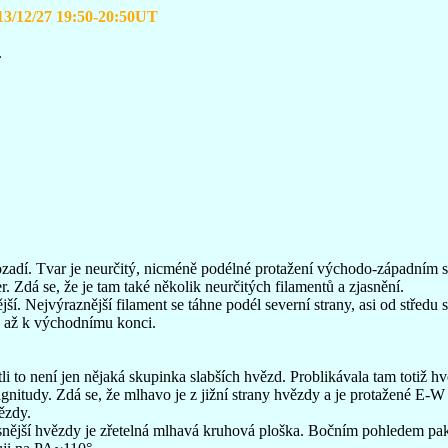
13/12/27 19:50-20:50UT
.
 pozadí. Tvar je neurčitý, nicméně podélné protažení východo-západním s
r. Zdá se, že je tam také několik neurčitých filamentů a zjasnění.
jší. Nejvýraznější filament se táhne podél severní strany, asi od střed
), až k východnímu konci.
li to není jen nějaká skupinka slabších hvězd. Problikávala tam totiž h
itudy. Zdá se, že mlhavo je z jižní strany hvězdy a je protažené E-W
ězdy.
jasnější hvězdy je zřetelná mlhavá kruhová ploška. Bočním pohledem pak