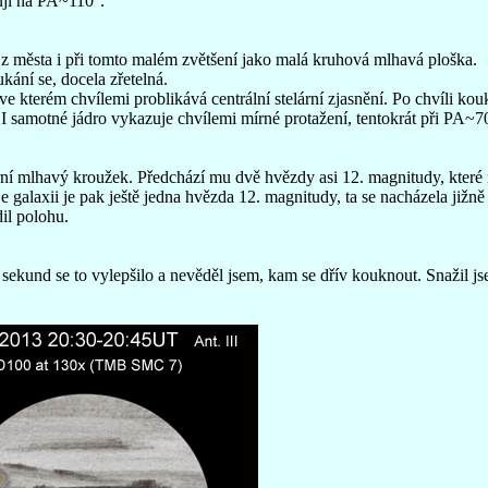
uji na PA~110°.
 z města i při tomto malém zvětšení jako malá kruhová mlhavá ploška.
ání se, docela zřetelná.
ve kterém chvílemi problikává centrální stelární zjasnění. Po chvíli ko
 I samotné jádro vykazuje chvílemi mírné protažení, tentokrát při PA~7
ní mlhavý kroužek. Předchází mu dvě hvězdy asi 12. magnitudy, které n
e galaxii je pak ještě jedna hvězda 12. magnitudy, ta se nacházela jižně
il polohu.
 sekund se to vylepšilo a nevěděl jsem, kam se dřív kouknout. Snažil j