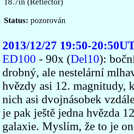
18.7in (Reflector)
Status:
pozorován
2013/12/27 19:50-20:50U
ED100
- 90x (
Del10
): boč
drobný, ale nestelární mlh
hvězdy asi 12. magnitudy, kt
nich asi dvojnásobek vzdále
je pak ještě jedna hvězda 12
galaxie. Myslím, že to je o