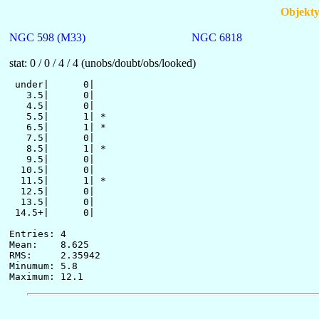
Objekty
NGC 598 (M33)
NGC 6818
stat: 0 / 0 / 4 / 4 (unobs/doubt/obs/looked)
 under|      0| 

   3.5|      0| 

   4.5|      0| 

   5.5|      1| * 

   6.5|      1| * 

   7.5|      0| 

   8.5|      1| * 

   9.5|      0| 

  10.5|      0| 

  11.5|      1| * 

  12.5|      0| 

  13.5|      0| 

 14.5+|      0| 

Entries: 4

Mean:    8.625

RMS:     2.35942

Minumum: 5.8
