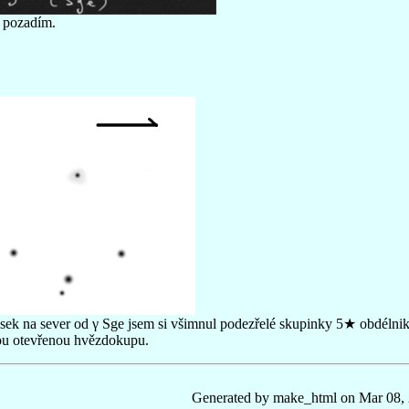
 pozadím.
usek na sever od γ Sge jsem si všimnul podezřelé skupinky 5★ obdélni
ou otevřenou hvězdokupu.
Generated by make_html on Mar 08,