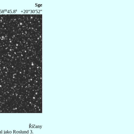
Sge
m
s
58
45.8
+20°30'52''
Říčany
al jako Roslund 3.