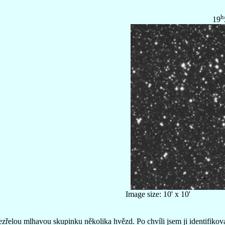
h
19
Image size: 10' x 10'
ezřelou mlhavou skupinku několika hvězd. Po chvíli jsem ji identifikov