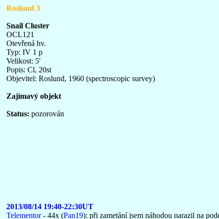
Roslund 3
Snail Cluster
OCL121
Otevřená hv.
Typ: IV 1 p
Velikost: 5'
Popis: Cl, 20st
Objevitel: Roslund, 1960 (spectroscopic survey)
Zajímavý objekt
Status:
pozorován
2013/08/14 19:40-22:30UT
Telementor
- 44x (
Pan19
): při zametání jsem náhodou narazil na pod