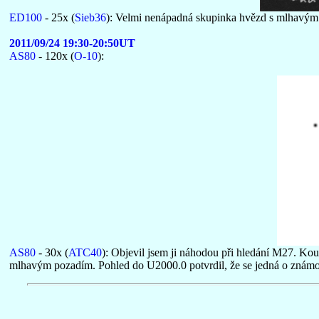
ED100
- 25x (
Sieb36
): Velmi nenápadná skupinka hvězd s mlhavým
2011/09/24 19:30-20:50UT
AS80
- 120x (
O-10
):
AS80
- 30x (
ATC40
): Objevil jsem ji náhodou při hledání M27. Ko
mlhavým pozadím. Pohled do U2000.0 potvrdil, že se jedná o znám