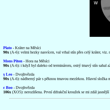
Plato
- Kráter na Měsíci
90x
(A-6): velmi hezky nasvícen, val vrhal stín přes celý kráter, viz. 
Mons Piton
- Hora na Měsíci
90x
(A-6): i když byl daleko od terminároru, ostrý tmavý stín sahal 
γ Leo
- Dvojhvězda
90x
(A-6): nádherný pár s pěknou tmavou mezírkou. Hlavní složka n
ε Boo
- Dvojhvězda
106x
(XO5): nerozlišena. První difrakční kroužek se mi zdál jasnější