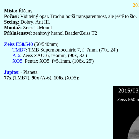
20
Místo:
Říčany
Počasí:
Viditelný opar. Trochu horší transparentnost, ale ještě to šlo.
Seeing:
Dobrý, Ant III.
Montáž:
Zeiss T-Mount
Příslušenství:
zenitový hranol Baader/Zeiss T2
Zeiss E50/540
(50/540mm)
TMB7
: TMB Supermonocentric 7, f=7mm, (77x, 24')
A-6
: Zeiss ZAO-6, f=6mm, (90x, 32')
XO5
: Pentax XO5, f=5.1mm, (106x, 25')
Jupiter
- Planeta
77x
(TMB7),
90x
(A-6),
106x
(XO5):