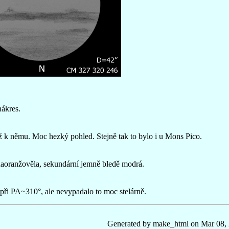
nákres.
až k němu. Moc hezký pohled. Stejně tak to bylo i u Mons Pico.
aoranžověla, sekundární jemně bledě modrá.
 při PA~310°, ale nevypadalo to moc stelárně.
Generated by make_html on Mar 08,