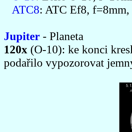
ATC8
: ATC Ef8, f=8mm, 
Jupiter
- Planeta
120x
(O-10): ke konci kres
podařilo vypozorovat jemn