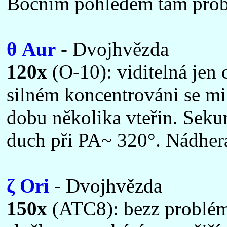
Bočním pohledem tam probl
θ Aur
- Dvojhvězda
120x
(O-10): viditelná jen 
silném koncentrováni se mi 
dobu několika vteřin. Seku
duch při PA~ 320°. Nádher
ζ Ori
- Dvojhvězda
150x
(ATC8): bezz problému