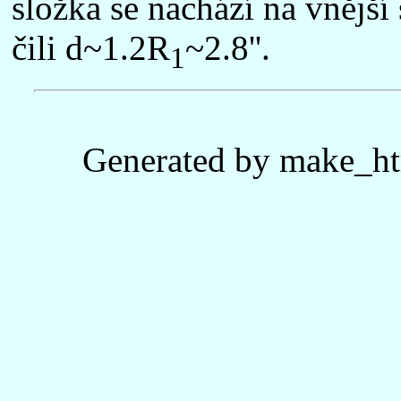
složka se nachází na vnější
čili d~1.2R
~2.8''.
1
Generated by make_ht