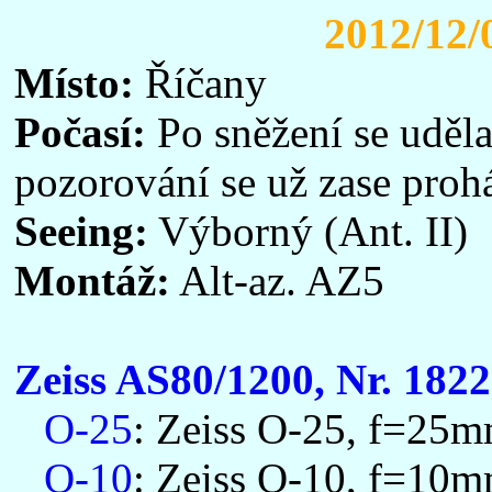
2012/12/
Místo:
Říčany
Počasí:
Po sněžení se udělal
pozorování se už zase proh
Seeing:
Výborný (Ant. II)
Montáž:
Alt-az. AZ5
Zeiss AS80/1200, Nr. 182
O-25
: Zeiss O-25, f=25mm
O-10
: Zeiss O-10, f=10m