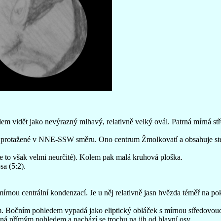
dem vidět jako nevýrazný mlhavý, relativně velký ovál. Patrná mírná st
y protažené v NNE-SSW směru. Ono centrum Žmolkovatí a obsahuje ste
 je to však velmi neurčité). Kolem pak malá kruhová ploška.
sa (5:2).
rnou centrální kondenzací. Je u něj relativně jasn hvězda téměř na pokr
em. Bočním pohledem vypadá jako eliptický obláček s mírnou středovou
ná přímým pohledem a nachází se trochu na jih od hlavní osy.