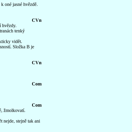
á k oné jasné hvězdě.
CVn
í hvězdy.
tranách tenký
kticky vidět.
sností. Složka B je
CVn
Com
Com
é, žmolkovatí.
 nejde, stejně tak ani