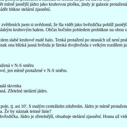
dět mírně jasnější jádro jako kruhovou plošku, jindy je galaxie protažen
ádře blikne stelární zjasnění.
 zvětšeních jsem si uvědomil, že šla vidět jako hvězdička poblíž jasnějš
lým slabým kruhovým halem. Občas bočním pohledem problikne na obou s
a kolem slabé kruhové malé halo. Tenká protažení po stranách už není pra
Jinak ona blízká jasná hvězda je široká dvojhvězda s velkým rozdílem ja
otažená v N-S směru
hové, jen mírně protažené v N-S směru.
malá skvrnka
á. Zřetelné stelární jádro.
pole, tj. asi 10'. S malým centrálním zduřením. Jádro je mírně protažen
na. Že by náznak temné linie?
ězdička. Jádro je zřetelnější, obsahuje stelární zjasnění. Hrana už vidět