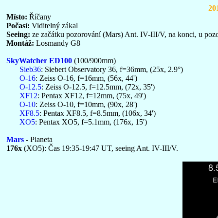
20
Místo:
Říčany
Počasí:
Viditelný zákal
Seeing:
ze začátku pozorování (Mars) Ant. IV-III/V, na konci, u poz
Montáž:
Losmandy G8
SkyWatcher ED100
(100/900mm)
Sieb36
: Siebert Observatory 36, f=36mm, (25x, 2.9°)
O-16
: Zeiss O-16, f=16mm, (56x, 44')
O-12.5
: Zeiss O-12.5, f=12.5mm, (72x, 35')
XF12
: Pentax XF12, f=12mm, (75x, 49')
O-10
: Zeiss O-10, f=10mm, (90x, 28')
XF8.5
: Pentax XF8.5, f=8.5mm, (106x, 34')
XO5
: Pentax XO5, f=5.1mm, (176x, 15')
Mars
- Planeta
176x
(XO5): Čas 19:35-19:47 UT, seeing Ant. IV-III/V.