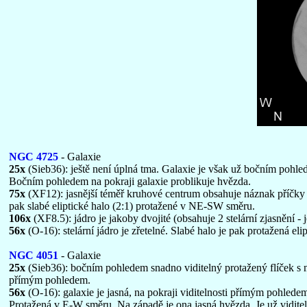
NGC 4725
- Galaxie
25x
(Sieb36): ještě není úplná tma. Galaxie je však už bočním pohle
Bočním pohledem na pokraji galaxie problikuje hvězda.
75x
(XF12): jasnější téměř kruhové centrum obsahuje náznak příčk
pak slabé eliptické halo (2:1) protažené v NE-SW směru.
106x
(XF8.5): jádro je jakoby dvojité (obsahuje 2 stelární zjasnění -
56x
(O-16): stelární jádro je zřetelné. Slabé halo je pak protažená elip
NGC 4051
- Galaxie
25x
(Sieb36): bočním pohledem snadno viditelný protažený flíček s mí
přímým pohledem.
56x
(O-16): galaxie je jasná, na pokraji viditelnosti přímým pohled
Protažená v E-W směru. Na západě je ona jasná hvězda. Je už viditel