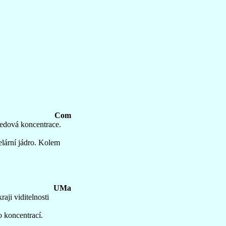
Com
ředová koncentrace.
lární jádro. Kolem
UMa
aji viditelnosti
o koncentrací.