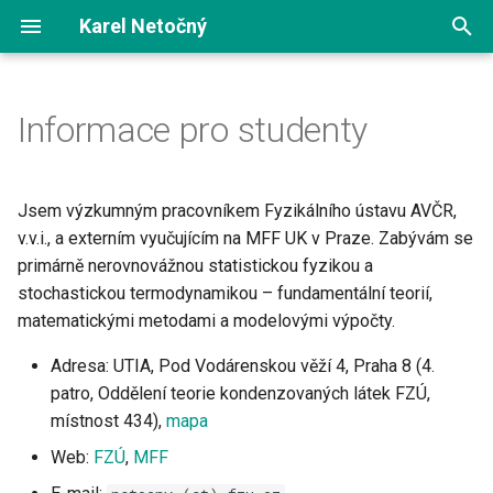
Karel Netočný
T
y
Informace pro studenty
Výuka
p
e
Jsem výzkumným pracovníkem Fyzikálního ústavu AVČR,
t
v.v.i., a externím vyučujícím na MFF UK v Praze. Zabývám se
primárně nerovnovážnou statistickou fyzikou a
o
stochastickou termodynamikou – fundamentální teorií,
s
matematickými metodami a modelovými výpočty.
t
Adresa: UTIA, Pod Vodárenskou věží 4, Praha 8 (4.
a
patro, Oddělení teorie kondenzovaných látek FZÚ,
místnost 434),
mapa
r
Web:
FZÚ
,
MFF
t