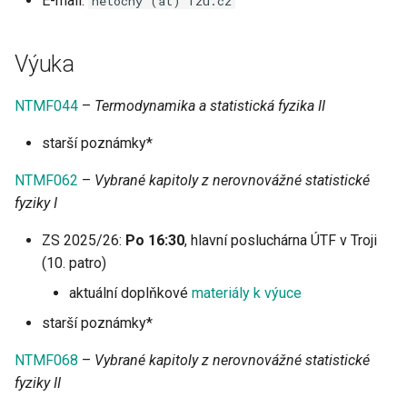
E-mail:
netocny (at) fzu.cz
s
e
Výuka
a
NTMF044
–
Termodynamika a statistická fyzika II
r
starší poznámky*
c
h
NTMF062
–
Vybrané kapitoly z nerovnovážné statistické
fyziky I
i
ZS 2025/26:
Po 16:30
, hlavní posluchárna ÚTF v Troji
n
(10. patro)
g
aktuální doplňkové
materiály k výuce
starší poznámky*
NTMF068
–
Vybrané kapitoly z nerovnovážné statistické
fyziky II