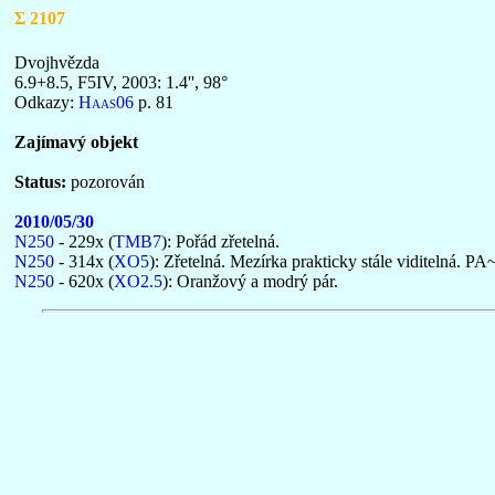
Σ 2107
Dvojhvězda
6.9+8.5, F5IV, 2003: 1.4'', 98°
Odkazy:
Haas06
p. 81
Zajímavý objekt
Status:
pozorován
2010/05/30
N250
- 229x (
TMB7
): Pořád zřetelná.
N250
- 314x (
XO5
): Zřetelná. Mezírka prakticky stále viditelná. PA
N250
- 620x (
XO2.5
): Oranžový a modrý pár.