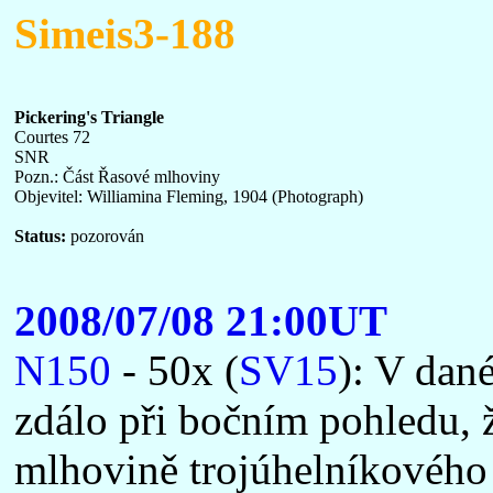
Simeis3-188
Pickering's Triangle
Courtes 72
SNR
Pozn.: Část Řasové mlhoviny
Objevitel: Williamina Fleming, 1904 (Photograph)
Status:
pozorován
2008/07/08 21:00UT
N150
- 50x (
SV15
): V dan
zdálo při bočním pohledu, 
mlhovině trojúhelníkového 