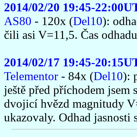
2014/02/20 19:45-22:00U
AS80
- 120x (
Del10
): odh
čili asi V=11,5. Čas odha
2014/02/17 19:45-20:15U
Telementor
- 84x (
Del10
):
ještě před příchodem jsem 
dvojicí hvězd magnitudy V=
ukazovaly. Odhad jasnosti