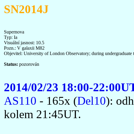
SN2014J
Supernova
Typ: Ia
Visuální jasnost: 10.5
Pozn.: V galaxii M82
Objevitel: University of London Observatory; during undergraduate t
Status:
pozorován
2014/02/23 18:00-22:00U
AS110
- 165x (
Del10
): od
kolem 21:45UT.