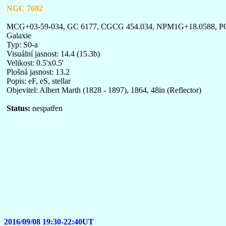
NGC 7602
MCG+03-59-034, GC 6177, CGCG 454.034, NPM1G+18.0588, P
Galaxie
Typ: S0-a
Visuální jasnost: 14.4 (15.3b)
Velikost: 0.5'x0.5'
Plošná jasnost: 13.2
Popis: eF, eS, stellar
Objevitel: Albert Marth (1828 - 1897), 1864, 48in (Reflector)
Status:
nespatřen
2016/09/08 19:30-22:40UT