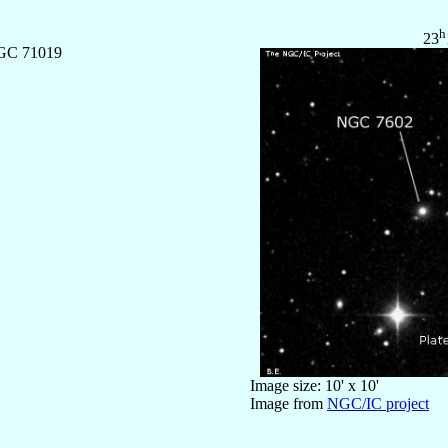
h
23
GC 71019
Image size: 10' x 10'
Image from
NGC/IC project