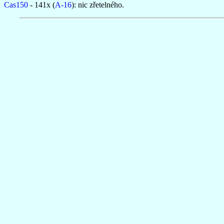
Cas150
- 141x (
A-16
): nic zřetelného.