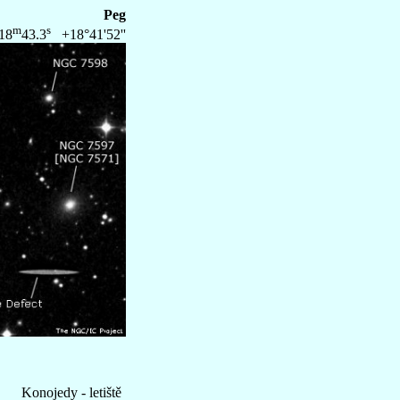
Peg
m
s
18
43.3
+18°41'52''
Konojedy - letiště