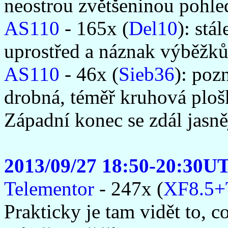
neostrou zvětšeninou pohle
AS110
- 165x (
Del10
): stá
uprostřed a náznak výběžků 
AS110
- 46x (
Sieb36
): poz
drobná, téměř kruhová ploš
Západní konec se zdál jasně
2013/09/27 18:50-20:30U
Telementor
- 247x (
XF8.5+
Prakticky je tam vidět to, c