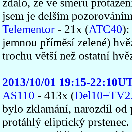
zdálo, že ve směru protažen
jsem je delším pozorováním
Telementor
- 21x (
ATC40
):
jemnou příměsí zelené) hvě
trochu větší než ostatní hvě
2013/10/01 19:15-22:10U
AS110
- 413x (
Del10+TV2
bylo zklamání, narozdíl od 
protáhlý eliptický prstenec.