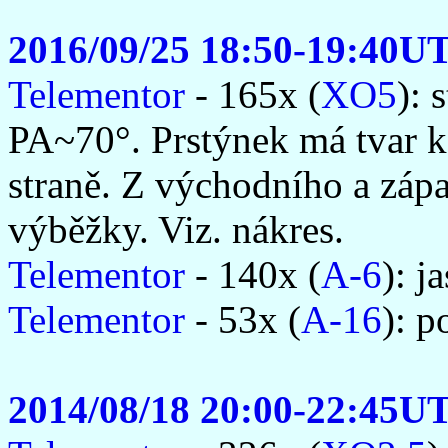
2016/09/25 18:50-19:40U
Telementor
- 165x (
XO5
): 
PA~70°. Prstýnek má tvar k
straně. Z východního a záp
výběžky. Viz. nákres.
Telementor
- 140x (
A-6
): j
Telementor
- 53x (
A-16
): p
2014/08/18 20:00-22:45U