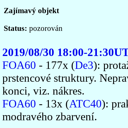
Zajímavý objekt
Status:
pozorován
2019/08/30 18:00-21:30U
FOA60
- 177x (
De3
): prot
prstencové struktury. Nepr
konci, viz. nákres.
FOA60
- 13x (
ATC40
): pr
modravého zbarvení.