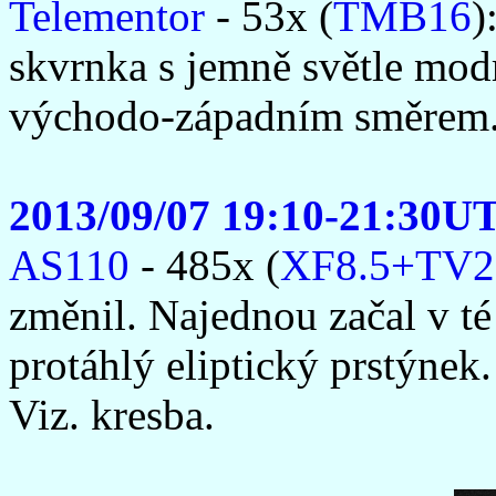
Telementor
- 53x (
TMB16
)
skvrnka s jemně světle mo
východo-západním směrem
2013/09/07 19:10-21:30U
AS110
- 485x (
XF8.5+TV2
změnil. Najednou začal v té 
protáhlý eliptický prstýnek
Viz. kresba.