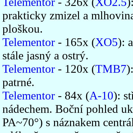
Telementor
- 326x (
XO2.5
)
prakticky zmizel a mlhovina
ploškou.
Telementor
- 165x (
XO5
): 
stále jasný a ostrý.
Telementor
- 120x (
TMB7
)
patrné.
Telementor
- 84x (
A-10
): s
nádechem. Boční pohled uk
PA~70°) s náznakem centrál