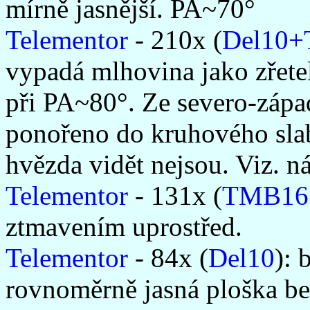
mírně jasnější. PA~70°
Telementor
- 210x (
Del10+
vypadá mlhovina jako zřetel
při PA~80°. Ze severo-západn
ponořeno do kruhového slab
hvězda vidět nejsou. Viz. ná
Telementor
- 131x (
TMB16
ztmavením uprostřed.
Telementor
- 84x (
Del10
): 
rovnoměrně jasná ploška be