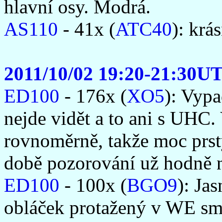
hlavní osy. Modrá.
AS110
- 41x (
ATC40
): krá
2011/10/02 19:20-21:30U
ED100
- 176x (
XO5
): Vypa
nejde vidět a to ani s UHC.
rovnoměrně, takže moc prs
době pozorování už hodně 
ED100
- 100x (
BGO9
): Ja
obláček protažený v WE sm