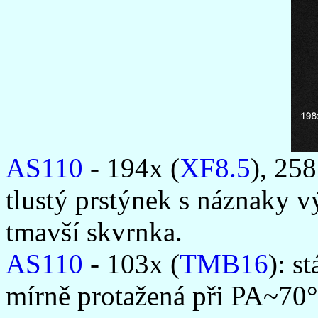
AS110
- 194x (
XF8.5
), 258
tlustý prstýnek s náznaky v
tmavší skvrnka.
AS110
- 103x (
TMB16
): s
mírně protažená při PA~70