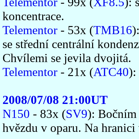
Telementor
- 99x (
XF8.5
): 
koncentrace.
Telementor
- 53x (
TMB16
)
se střední centrální kondenza
Chvílemi se jevila dvojitá.
Telementor
- 21x (
ATC40
):
2008/07/08 21:00UT
N150
- 83x (
SV9
): Bočním
hvězdu v oparu. Na hranici v