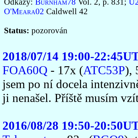
Odkazy:
Burnham78
Vol. 2, p. 831;
U2
O'Meara02
Caldwell 42
Status:
pozorován
2018/07/14 19:00-22:45U
FOA60Q
- 17x (
ATC53P
),
jsem po ní docela intenzivn
ji nenašel. Příště musím vz
2016/08/28 19:50-20:50U