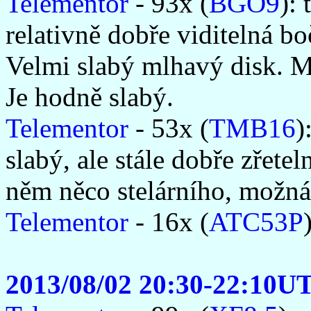
Telementor
- 93x (
BGO9
): 
relativně dobře viditelná 
Velmi slabý mlhavý disk. M
Je hodně slabý.
Telementor
- 53x (
TMB16
)
slabý, ale stále dobře zřet
něm něco stelárního, možná
Telementor
- 16x (
ATC53P
2013/08/02 20:30-22:10U