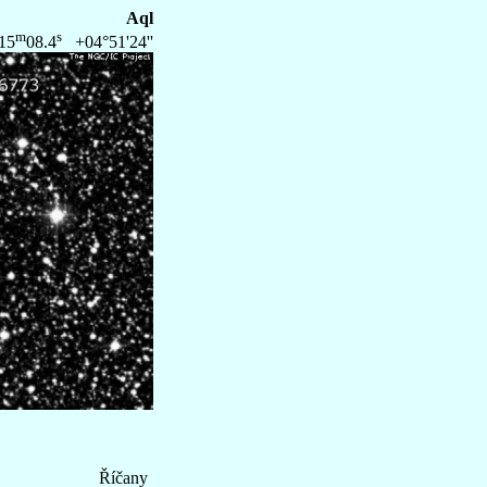
Aql
m
s
15
08.4
+04°51'24''
Říčany