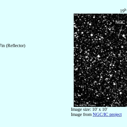
h
19
in (Reflector)
Image size: 10' x 10'
Image from
NGC/IC project