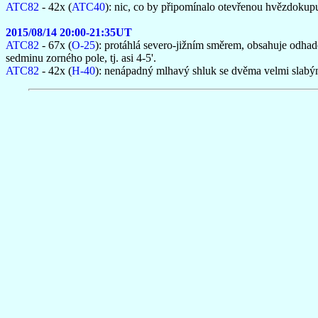
ATC82
- 42x (
ATC40
): nic, co by připomínalo otevřenou hvězdokup
2015/08/14 20:00-21:35UT
ATC82
- 67x (
O-25
): protáhlá severo-jižním směrem, obsahuje odhad
sedminu zorného pole, tj. asi 4-5'.
ATC82
- 42x (
H-40
): nenápadný mlhavý shluk se dvěma velmi slabý