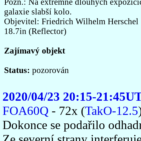
Pozn.: Na extrémně dlouhých expozicíc
galaxie slabší kolo.
Objevitel: Friedrich Wilhelm Herschel
18.7in (Reflector)
Zajímavý objekt
Status:
pozorován
2020/04/23 20:15-21:45U
FOA60Q
- 72x (
TakO-12.5
Dokonce se podařilo odhad
Ze severní strany interferuj