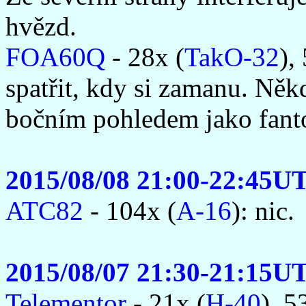
hvězd.
FOA60Q
- 28x (
TakO-32
),
spatřit, kdy si zamanu. Něk
bočním pohledem jako fanto
2015/08/08 21:00-22:45U
ATC82
- 104x (
A-16
): nic.
2015/08/07 21:30-21:15U
Telementor
- 21x (
H-40
), 5