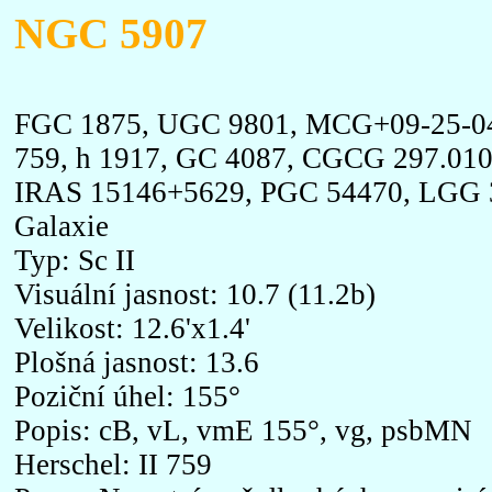
NGC 5907
FGC 1875, UGC 9801, MCG+09-25-040
759, h 1917, GC 4087, CGCG 297.01
IRAS 15146+5629, PGC 54470, LGG 
Galaxie
Typ: Sc II
Visuální jasnost: 10.7 (11.2b)
Velikost: 12.6'x1.4'
Plošná jasnost: 13.6
Poziční úhel: 155°
Popis: cB, vL, vmE 155°, vg, psbMN
Herschel: II 759