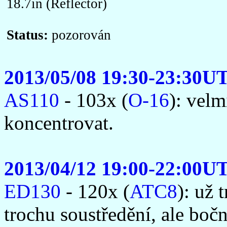
18.7in (Reflector)
Status:
pozorován
2013/05/08 19:30-23:30U
AS110
- 103x (
O-16
): velm
koncentrovat.
2013/04/12 19:00-22:00U
ED130
- 120x (
ATC8
): už 
trochu soustředění, ale bo