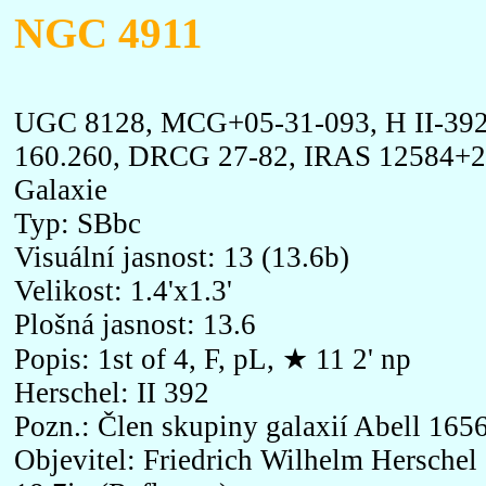
NGC 4911
UGC 8128, MCG+05-31-093, H II-39
160.260, DRCG 27-82, IRAS 12584+
Galaxie
Typ: SBbc
Visuální jasnost: 13 (13.6b)
Velikost: 1.4'x1.3'
Plošná jasnost: 13.6
Popis: 1st of 4, F, pL, ★ 11 2' np
Herschel: II 392
Pozn.: Člen skupiny galaxií Abell 165
Objevitel: Friedrich Wilhelm Herschel