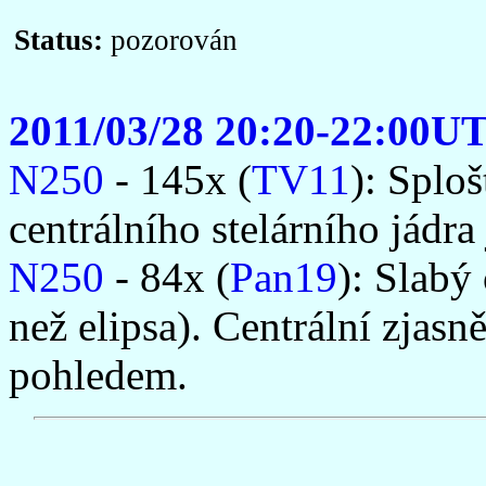
Status:
pozorován
2011/03/28 20:20-22:00U
N250
- 145x (
TV11
): Splo
centrálního stelárního jádra 
N250
- 84x (
Pan19
): Slabý
než elipsa). Centrální zjas
pohledem.