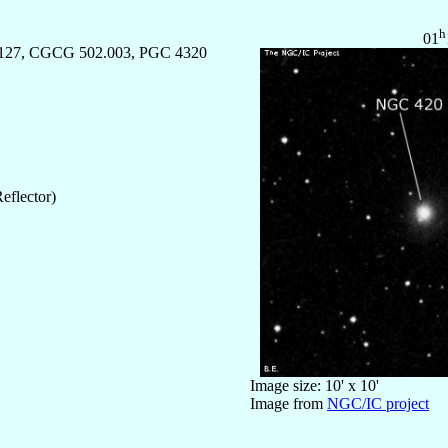
h
01
.127, CGCG 502.003, PGC 4320
eflector)
Image size: 10' x 10'
Image from
NGC/IC project