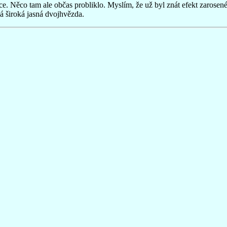
. Něco tam ale občas probliklo. Myslím, že už byl znát efekt zarosené
ká široká jasná dvojhvězda.