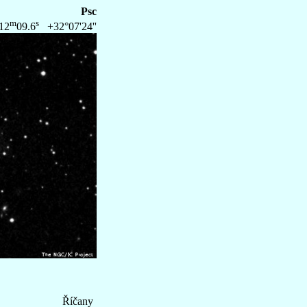
Psc
m
s
12
09.6
+32°07'24''
Říčany