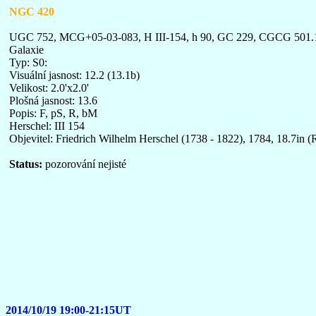
NGC 420
UGC 752, MCG+05-03-083, H III-154, h 90, GC 229, CGCG 501
Galaxie
Typ: S0:
Visuální jasnost: 12.2 (13.1b)
Velikost: 2.0'x2.0'
Plošná jasnost: 13.6
Popis: F, pS, R, bM
Herschel: III 154
Objevitel: Friedrich Wilhelm Herschel (1738 - 1822), 1784, 18.7in (R
Status:
pozorování nejisté
2014/10/19 19:00-21:15UT