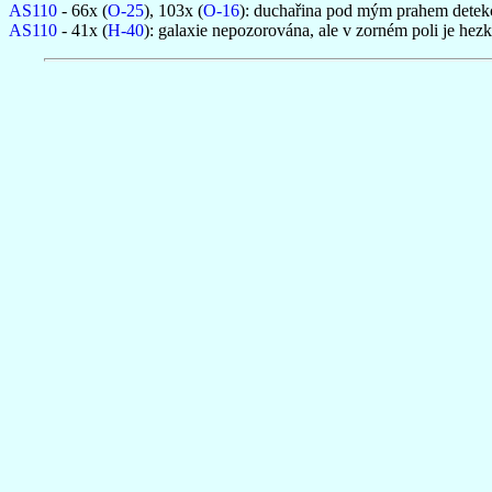
AS110
- 66x (
O-25
), 103x (
O-16
): duchařina pod mým prahem detekce
AS110
- 41x (
H-40
): galaxie nepozorována, ale v zorném poli je hez