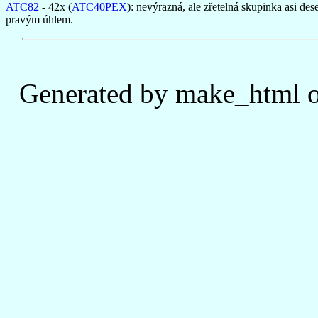
ATC82
- 42x (
ATC40PEX
): nevýrazná, ale zřetelná skupinka asi des
pravým úhlem.
Generated by make_html o