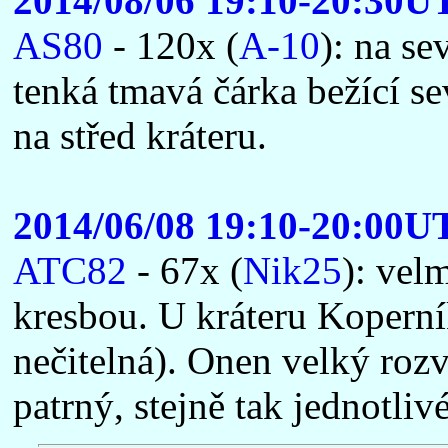
2014/08/06 19:10-20:30U
AS80
- 120x (
A-10
): na se
tenká tmavá čárka bežící s
na střed kráteru.
2014/06/08 19:10-20:00U
ATC82
- 67x (
Nik25
): vel
kresbou. U kráteru Koperník
nečitelná). Onen velký rozv
patrný, stejně tak jednotliv