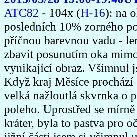
ATC82
- 104x (
H-16
): na 
posledních 10% zorného po
příčnou barevnou vadu - le
zbavit posunutím oka mimo 
vynikající obraz. Všimnul js
Když kraj Měsíce prochází 
velká nažloutlá skvrnka o 
poleho. Uprostřed se mírně
kráter, byla to pastva pro 
jižní části jsem si všimnul 