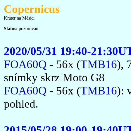
Copernicus
Kráter na Měsíci
Status:
pozorován
2020/05/31 19:40-21:30U
FOA60Q
- 56x (
TMB16
), 
snímky skrz Moto G8
FOA60Q
- 56x (
TMB16
):
pohled.
2015/05/28 19:00-19:40U