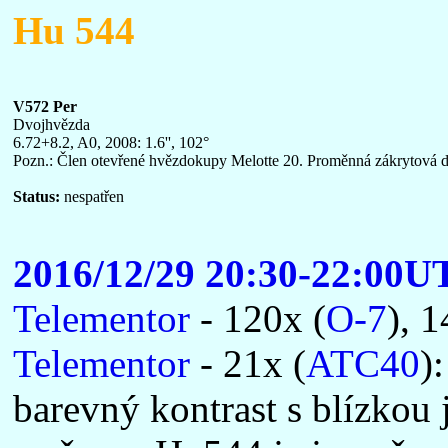
Hu 544
V572 Per
Dvojhvězda
6.72+8.2, A0, 2008: 1.6'', 102°
Pozn.: Člen otevřené hvězdokupy Melotte 20. Proměnná zákrytová d
Status:
nespatřen
2016/12/29 20:30-22:00U
Telementor
- 120x (
O-7
), 1
Telementor
- 21x (
ATC40
)
barevný kontrast s blízkou