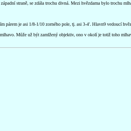
a západní straně, se zdála trochu divná. Mezi hvězdama bylo trochu mlh
ím párem je asi 1/8-1/10 zorného pole, tj. asi 3-4'. Hlavn9 vedoucí hv
 mlhavo. Může už být zamlžený objektiv, ono v okolí je totiž toho mlha