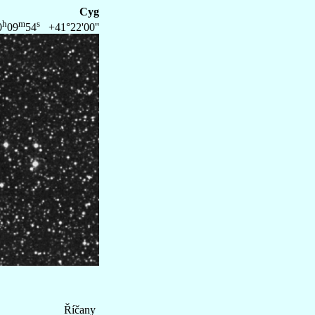
Cyg
h
m
s
0
09
54
+41°22'00''
Říčany