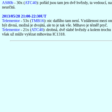
AS80b
- 30x (
ATC40
): pořád jsou tam jen dvě hvězdy, ta vedoucí, n
neurčitá.
2013/05/28 21:00-22:30UT
Telementor
- 53x (
TMB16
): nic dalšího tam není. Vzdálenost mezi on
být divná, možná je dvojitá, ale to je tak vše. Mlhavo je téměř pryč.
Telementor
- 21x (
ATC40
): drobná, dvě slabé hvězdy a kolem trochu
však už může vylézat mlhovina IC1318.