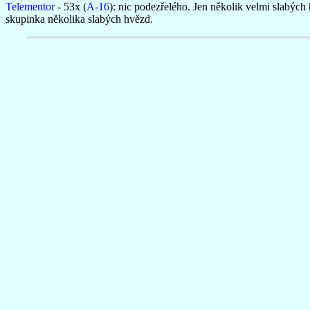
Telementor
- 53x (
A-16
): nic podezřelého. Jen několik velmi slabýc
skupinka několika slabých hvězd.