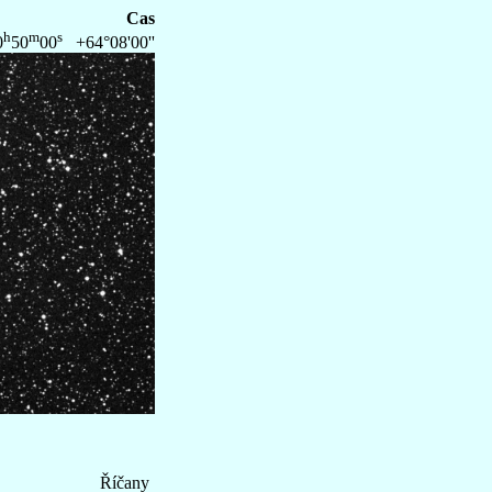
Cas
h
m
s
0
50
00
+64°08'00''
Říčany