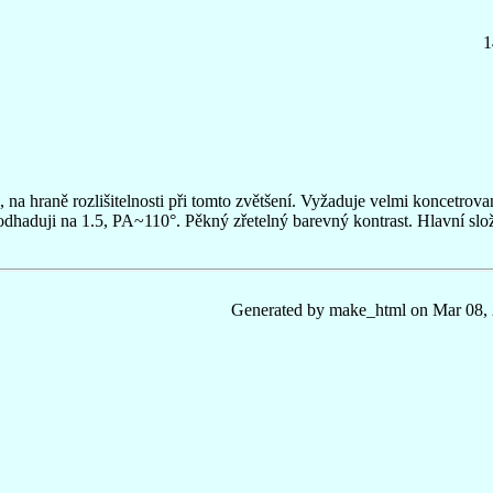
1
 na hraně rozlišitelnosti při tomto zvětšení. Vyžaduje velmi koncetrova
odhaduji na 1.5, PA~110°. Pěkný zřetelný barevný kontrast. Hlavní slo
Generated by make_html on Mar 08,