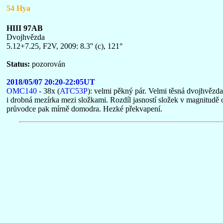
54 Hya
HIII 97AB
Dvojhvězda
5.12+7.25, F2V, 2009: 8.3'' (c), 121°
Status:
pozorován
2018/05/07 20:20-22:05UT
OMC140
- 38x (
ATC53P
): velmi pěkný pár. Velmi těsná dvojhvězda,
i drobná mezírka mezi složkami. Rozdíl jasností složek v magnitudě 
průvodce pak mírně domodra. Hezké překvapení.