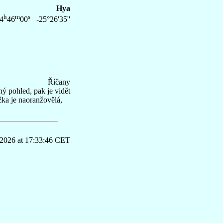
Hya
h
m
s
4
46
00
-25°26'35''
Říčany
ný pohled, pak je vidět
žka je naoranžovělá,
 2026 at 17:33:46 CET