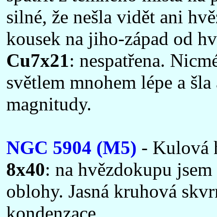
silné, že nešla vidět ani hv
kousek na jiho-západ od h
Cu7x21
: nespatřena. Nicmé
světlem mnohem lépe a šla
magnitudy.
NGC 5904 (M5)
- Kulová 
8x40
: na hvězdokupu jsem n
oblohy. Jasná kruhová skvrna
kondenzace.