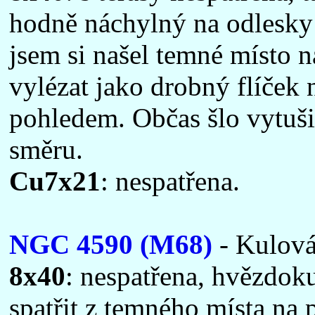
hodně náchylný na odlesky 
jsem si našel temné místo n
vylézat jako drobný flíček 
pohledem. Občas šlo vytuši
směru.
Cu7x21
: nespatřena.
NGC 4590 (M68)
- Kulová
8x40
: nespatřena, hvězdoku
spatřit z temného místa na p