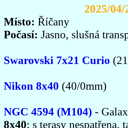
2025/04/
Místo:
Říčany
Počasí:
Jasno, slušná trans
Swarovski 7x21 Curio
(21
Nikon 8x40
(40/0mm)
NGC 4594 (M104)
- Galax
8x40
: s terasy nespatřena, 