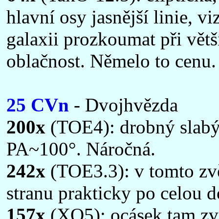
hlavní osy jasnější linie, v
galaxii prozkoumat při větš
oblačnost. Němelo to cenu.
25 CVn
- Dvojhvězda
200x
(TOE4): drobný slabý 
PA~100°. Náročná.
242x
(TOE3.3): v tomto zvě
stranu prakticky po celou d
157x
(XO5): ocásek tam zvn