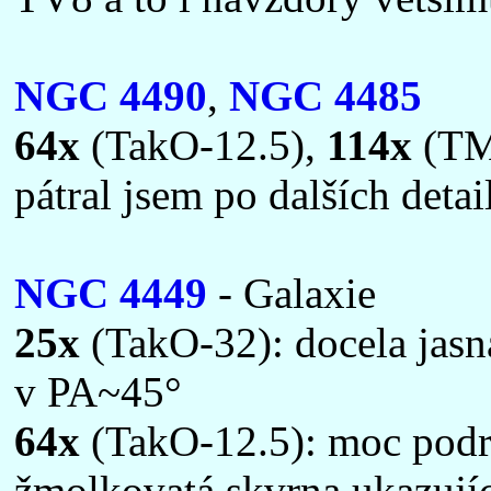
NGC 4490
,
NGC 4485
64x
(TakO-12.5),
114x
(TMB
pátral jsem po dalších deta
NGC 4449
- Galaxie
25x
(TakO-32): docela jasn
v PA~45°
64x
(TakO-12.5): moc podr
žmolkovatá skvrna ukazují