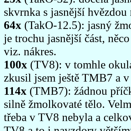
skvrnka s jasnější hvězdou
64x
(TakO-12.5): jasný žm
je trochu jasnější část, něc
viz. nákres.
100x
(TV8): v tomhle okulá
zkusil jsem ještě TMB7 a 
114x
(TMB7): žádnou příčku
silně žmolkovaté tělo. Velm
třeba v TV8 nebyla a celkov
TV8 a to i navzdory větším