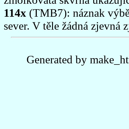
114x
(TMB7): náznak výběž
sever. V těle žádná zjevná z
Generated by make_ht