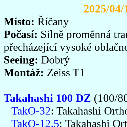
2025/04/
Místo:
Říčany
Počasí:
Silně proměnná tran
přecházející vysoké oblačno
Seeing:
Dobrý
Montáž:
Zeiss T1
Takahashi 100 DZ
(100/8
TakO-32
: Takahashi Orth
TakO-12.5
: Takahashi Or