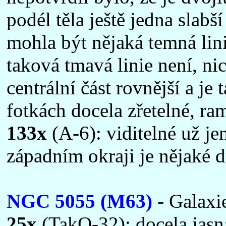
podél těla ještě jedna slabší
mohla být nějaká temná lini
taková tmavá linie není, ni
centrální část rovnější a je
fotkách docela zřetelné, ra
133x
(A-6): viditelné už je
západním okraji je nějaké d
NGC 5055 (M63)
- Galaxi
25x
(TakO-32): docela jasná