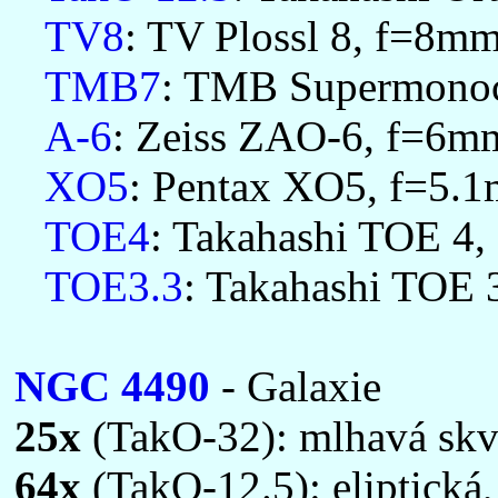
TV8
: TV Plossl 8, f=8mm
TMB7
: TMB Supermonoce
A-6
: Zeiss ZAO-6, f=6mm
XO5
: Pentax XO5, f=5.1
TOE4
: Takahashi TOE 4,
TOE3.3
: Takahashi TOE 3
NGC 4490
- Galaxie
25x
(TakO-32): mlhavá skvr
64x
(TakO-12.5): eliptická