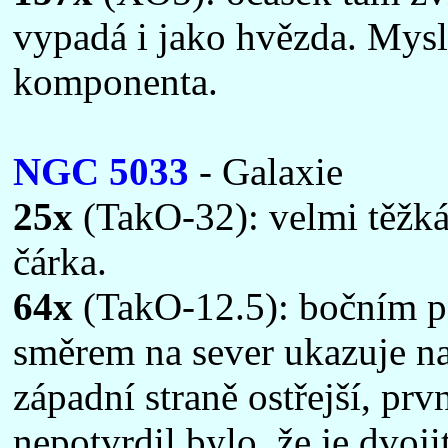
vypadá i jako hvězda. Mysl
komponenta.
NGC 5033
- Galaxie
25x
(TakO-32): velmi těžká 
čárka.
64x
(TakO-12.5): bočním po
směrem na sever ukazuje na
západní straně ostřejší, pr
nepotvrdil bylo, že je dvojit