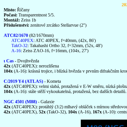
20
Místo:
Říčany
Počasí:
Transparentnost 5/5.
Montáž:
Zeiss 1b
Příslušenství:
zenitové zrcátko Stellarvue (2'')
ATC82/1670
(82/1670mm)
ATC40PEX
: ATC 40PEX, f=40mm, (42x, 86')
TakO-32
: Takahashi Ortho 32, f=32mm, (52x, 48')
A-16
: Zeiss ZAO-16, f=16mm, (104x, 27')
ι Cas
- Dvojhvězda
42x
(ATC40PEX): nerozlišena
104x
(A-16): krásná trojice, i blízká hvězda v prvním difrakčním kr
C/2019 Y4 (ATLAS)
- Kometa
42x
(ATC40PEX): velmi slabá, protažená v E-W směru, nízká plošná j
104x
(A-16): stále stěží vykoukatelná, protažená, bez dalších detailů.
NGC 4501 (M88)
- Galaxie
42x
(ATC40PEX): protáhlý (3:2) mlhavý obláček s mírnou středovo
42x
(ATC40PEX),
52x
(TakO-32),
104x
(A-16),
167x
(A-10): centrá