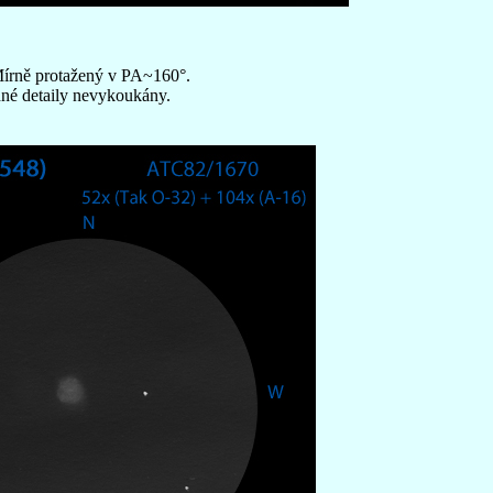
Mírně protažený v PA~160°.
dné detaily nevykoukány.