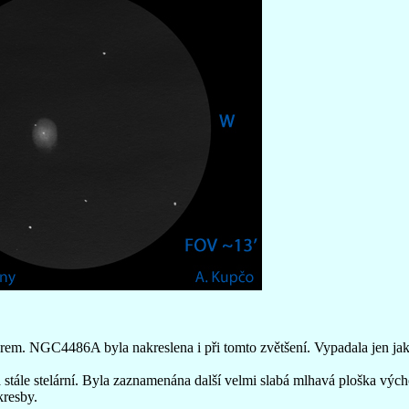
rem. NGC4486A byla nakreslena i při tomto zvětšení. Vypadala jen ja
tále stelární. Byla zaznamenána další velmi slabá mlhavá ploška vý
kresby.