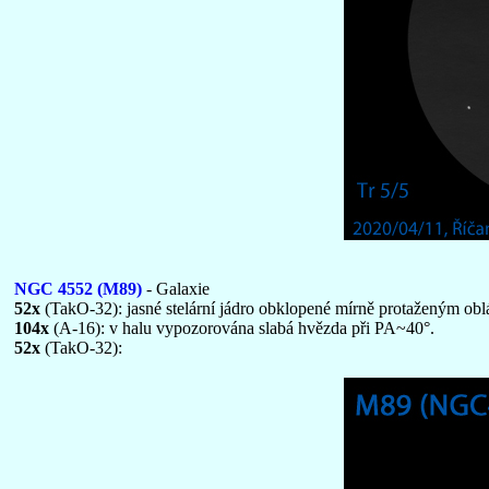
NGC 4552 (M89)
- Galaxie
52x
(TakO-32): jasné stelární jádro obklopené mírně protaženým o
104x
(A-16): v halu vypozorována slabá hvězda při PA~40°.
52x
(TakO-32):