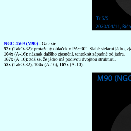
NGC 4569 (M90)
- Galaxie
52x
(TakO-32): protažený obláček v PA~30°. Slabé stelární jádro, zj
104x
(A-16): náznak dalšího zjasnění, tentokrát západně od jádra.
167x
(A-10): zdá se, že jádro má podivou dvojitou strukturu.
52x
(TakO-32),
104x
(A-16),
167x
(A-10):