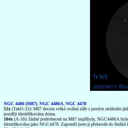
NGC 4486 (M87)
,
NGC 4486A
,
NGC 4478
52x
(TakO-32): M87 docela velká oválná záře s jasným stelárním jád
později identifikována doma.
104x
(A-16): žádné podrobnosti na M87 nepřibyly, NGC4486A byla s
identifikována jako NGC4478. Zapoměl jsem ji překreslit do finální 