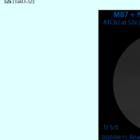
52x
(TakO-32):