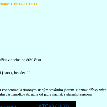
20/04/11 19:15-21:15UT
oužku viditelná po 80% času.
asnost, bez detailů.
u koncentrací a drobným slabým stelárním jádrem. Náznak příčky výc
lní část žmolkovatí, jižně od jádra náznak stelárního zjasnění