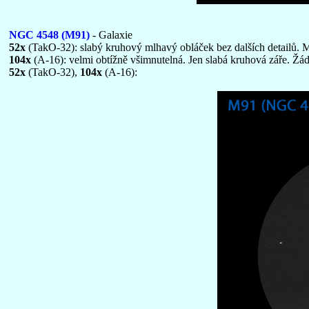
NGC 4548 (M91)
- Galaxie
52x
(TakO-32): slabý kruhový mlhavý obláček bez dalších detailů. 
104x
(A-16): velmi obtížně všimnutelná. Jen slabá kruhová záře. Žá
52x
(TakO-32),
104x
(A-16):