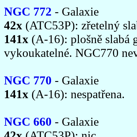
NGC 772
- Galaxie
42x
(ATC53P): zřetelný slab
141x
(A-16): plošně slabá g
vykoukatelné. NGC770 nev
NGC 770
- Galaxie
141x
(A-16): nespatřena.
NGC 660
- Galaxie
42x
(ATC53P): nic.