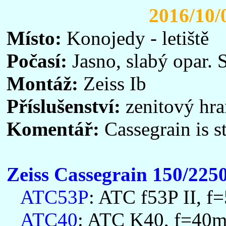
2016/10/
Místo:
Konojedy - letiště
Počasí:
Jasno, slabý opar. S
Montáž:
Zeiss Ib
Příslušenství:
zenitový hra
Komentář:
Cassegrain is st
Zeiss Cassegrain 150/225
ATC53P
: ATC f53P II, f
ATC40
: ATC K40, f=40mm