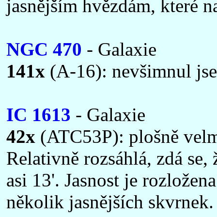
jasnějším hvězdám, které na
NGC 470
- Galaxie
141x
(A-16): nevšimnul jsem
IC 1613
- Galaxie
42x
(ATC53P): plošně velmi
Relativně rozsáhlá, zdá se, 
asi 13'. Jasnost je rozlože
několik jasnějších skvrnek. 