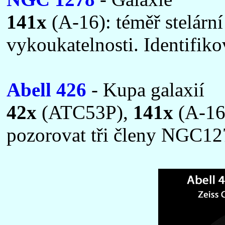
141x
(A-16): téměř stelární
vykoukatelnosti. Identifiko
Abell 426
- Kupa galaxií
42x
(ATC53P),
141x
(A-16)
pozorovat tři členy NGC