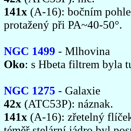
141x
(A-16): bočním pohled
protažený při PA~40-50°.
NGC 1499
- Mlhovina
Oko
: s Hbeta filtrem byla 
NGC 1275
- Galaxie
42x
(ATC53P): náznak.
141x
(A-16): zřetelný flíče
téměř stelární jádro byl p