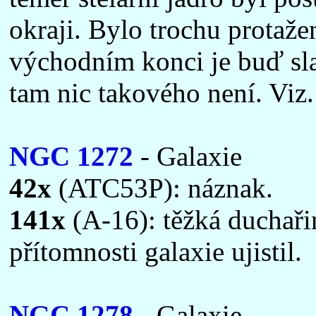
okraji. Bylo trochu protaže
východním konci je buď sla
tam nic takového není. Viz.
NGC 1272
- Galaxie
42x
(ATC53P): náznak.
141x
(A-16): těžká duchařin
přítomnosti galaxie ujistil.
NGC 1278
- Galaxie