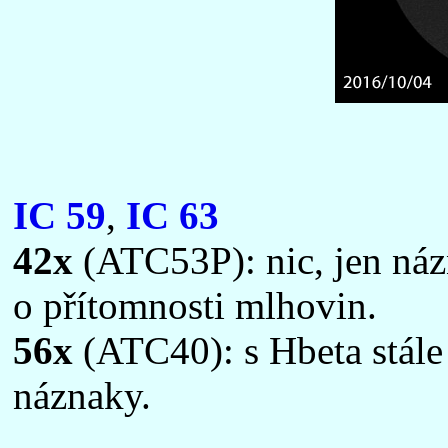
IC 59
,
IC 63
42x
(ATC53P): nic, jen názn
o přítomnosti mlhovin.
56x
(ATC40): s Hbeta stále 
náznaky.