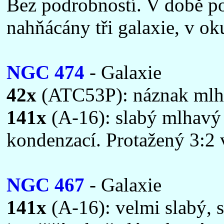
Bez podrobností. V době po
nahňácány tři galaxie, v ok
NGC 474
- Galaxie
42x
(ATC53P): náznak mlha
141x
(A-16): slabý mlhavý o
kondenzací. Protažený 3:2
NGC 467
- Galaxie
141x
(A-16): velmi slabý, 