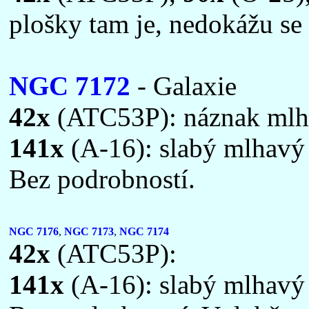
plošky tam je, nedokážu se a
NGC 7172
- Galaxie
42x
(ATC53P): náznak mlh
141x
(A-16): slabý mlhavý f
Bez podrobností.
NGC 7176
,
NGC 7173
,
NGC 7174
42x
(ATC53P):
141x
(A-16): slabý mlhavý f