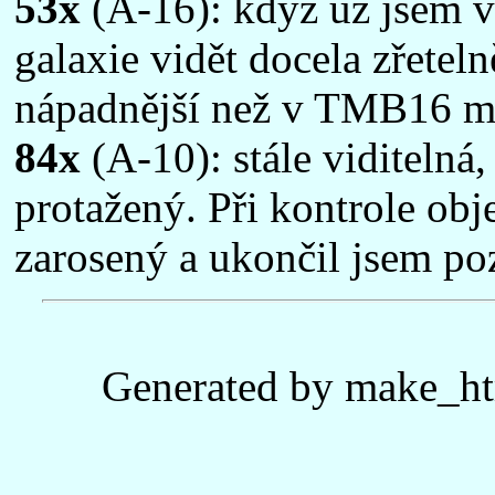
53x
(A-16): když už jsem v
galaxie vidět docela zřetel
nápadnější než v TMB16 m
84x
(A-10): stále viditelná,
protažený. Při kontrole objek
zarosený a ukončil jsem po
Generated by make_ht