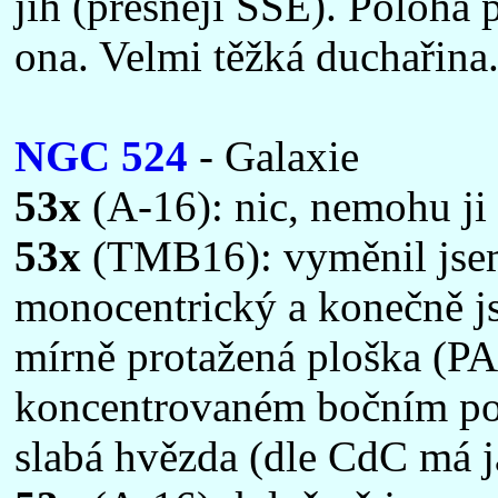
jih (přesnějí SSE). Poloha 
ona. Velmi těžká duchařina
NGC 524
- Galaxie
53x
(A-16): nic, nemohu ji 
53x
(TMB16): vyměnil js
monocentrický a konečně js
mírně protažená ploška (PA~
koncentrovaném bočním poh
slabá hvězda (dle CdC má j