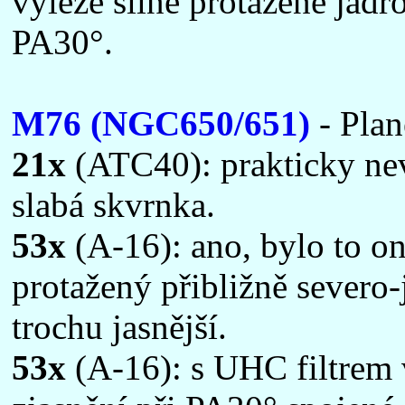
vyleze silně protažené jád
PA30°.
M76 (NGC650/651)
- Plan
21x
(ATC40): prakticky nevi
slabá skvrnka.
53x
(A-16): ano, bylo to on
protažený přibližně severo-
trochu jasnější.
53x
(A-16): s UHC filtrem 