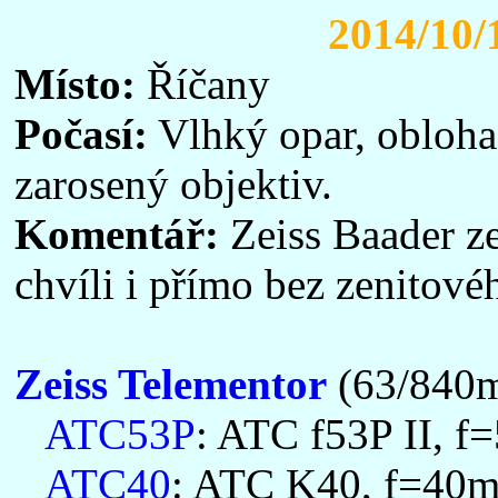
2014/10/
Místo:
Říčany
Počasí:
Vlhký opar, obloha 
zarosený objektiv.
Komentář:
Zeiss Baader z
chvíli i přímo bez zenitové
Zeiss Telementor
(63/840
ATC53P
: ATC f53P II, f
ATC40
: ATC K40, f=40m