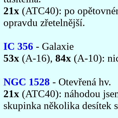
21x
(ATC40): po opětovném 
opravdu zřetelnější.
IC 356
- Galaxie
53x
(A-16),
84x
(A-10): ni
NGC 1528
- Otevřená hv.
21x
(ATC40): náhodou jsem 
skupinka několika desítek 