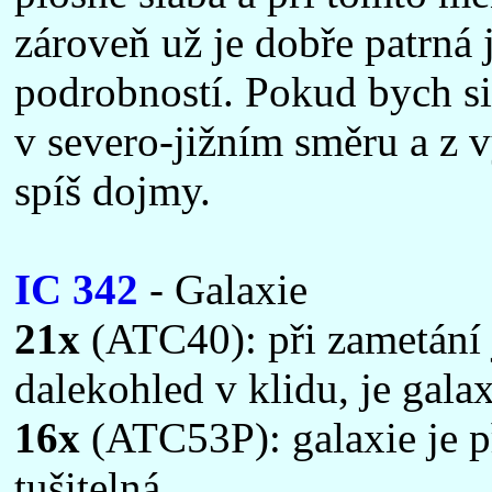
zároveň už je dobře patrná
podrobností. Pokud bych si 
v severo-jižním směru a z vý
spíš dojmy.
IC 342
- Galaxie
21x
(ATC40): při zametání j
dalekohled v klidu, je galax
16x
(ATC53P): galaxie je p
tušitelná.