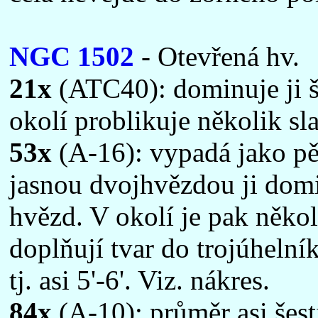
NGC 1502
- Otevřená hv.
21x
(ATC40): dominuje ji š
okolí problikuje několik sl
53x
(A-16): vypadá jako pě
jasnou dvojhvězdou ji domi
hvězd. V okolí je pak někol
doplňují tvar do trojúhelní
tj. asi 5'-6'. Viz. nákres.
84x
(A-10): průměr asi šesti