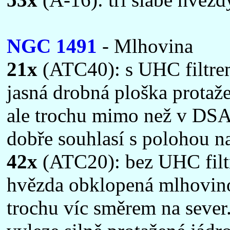
NGC 1491
- Mlhovina
21x
(ATC40): s UHC filtrem
jasná drobná ploška protaž
ale trochu mimo než v DSA.
dobře souhlasí s polohou na
42x
(ATC20): bez UHC filtr
hvězda obklopená mlhovinou
trochu víc směrem na sever