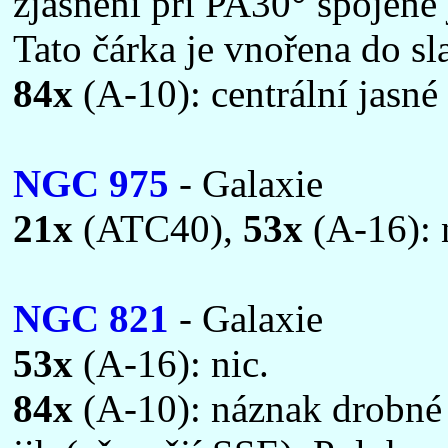
zjasnění při PA30° spojené
Tato čárka je vnořena do sl
84x
(A-10): centrální jasné 
NGC 975
- Galaxie
21x
(ATC40),
53x
(A-16): 
NGC 821
- Galaxie
53x
(A-16): nic.
84x
(A-10): náznak drobné