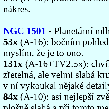
nákres.
NGC 1501
- Planetární mlh
53x
(A-16): bočním pohled
myslím, že je to ono.
131x
(A-16+TV2.5x): chvíl
zřetelná, ale velmi slabá k
v ní vykoukal nějaké detail
84x
(A-10): asi nejlepší zv
plošně slabá a při tomto me