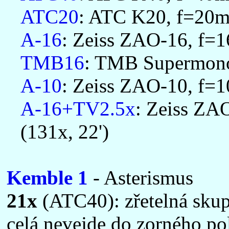
ATC20
: ATC K20, f=20mm
A-16
: Zeiss ZAO-16, f=1
TMB16
: TMB Supermonoc
A-10
: Zeiss ZAO-10, f=1
A-16+TV2.5x
: Zeiss ZA
(131x, 22')
Kemble 1
- Asterismus
21x
(ATC40): zřetelná skup
celá nevejde do zorného po