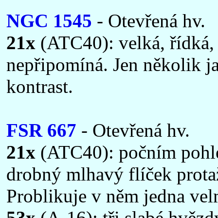
NGC 1545
- Otevřená hv.
21x
(ATC40): velká, řídká
nepřipomíná. Jen několik j
kontrast.
FSR 667
- Otevřená hv.
21x
(ATC40): počním pohle
drobný mlhavý flíček prota
Problikuje v něm jedna vel
53x
(A-16): tři slabé hvěz